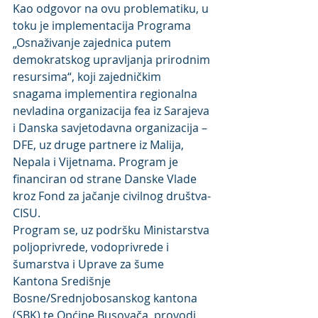
Kao odgovor na ovu problematiku, u 
toku je implementacija Programa 
„Osnaživanje zajednica putem 
demokratskog upravljanja prirodnim 
resursima“, koji zajedničkim 
snagama implementira regionalna 
nevladina organizacija fea iz Sarajeva 
i Danska savjetodavna organizacija – 
DFE, uz druge partnere iz Malija, 
Nepala i Vijetnama. Program je 
financiran od strane Danske Vlade 
kroz Fond za jačanje civilnog društva- 
CISU.
Program se, uz podršku Ministarstva 
poljoprivrede, vodoprivrede i 
šumarstva i Uprave za šume 
Kantona Središnje 
Bosne/Srednjobosanskog kantona 
(SBK) te Općine Busovača, provodi 