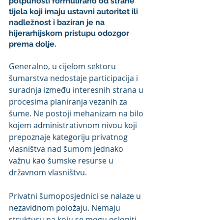
potpunosti formulirano od strane 
tijela koji imaju ustavni autoritet ili 
nadležnost i baziran je na 
hijerarhijskom pristupu odozgor 
prema dolje.
Generalno, u cijelom sektoru 
šumarstva nedostaje participacija i 
suradnja između interesnih strana u 
procesima planiranja vezanih za 
šume. Ne postoji mehanizam na bilo 
kojem administrativnom nivou koji 
prepoznaje kategoriju privatnog 
vlasništva nad šumom jednako 
važnu kao šumske resurse u 
državnom vlasništvu.
Privatni šumoposjednici se nalaze u 
nezavidnom položaju. Nemaju 
strukturu na koju se mogu osloniti, 