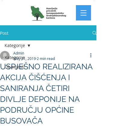
Post
Kategorije
Admin
Kategorije
May 31, 2019
2 min read
USPJEŠNO REALIZIRANA
Obavijesti
AKCIJA ČIŠĆENJA I
SANIRANJA ČETIRI
DIVLJE DEPONIJE NA
PODRUČJU OPĆINE
BUSOVAČA