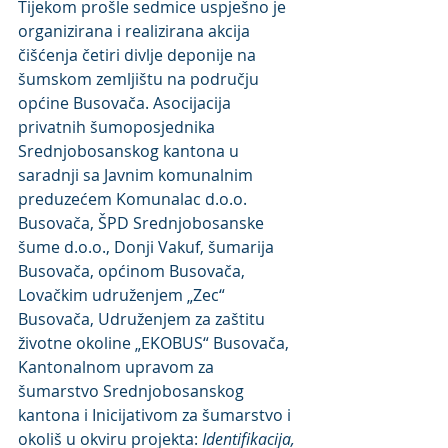
Tijekom prošle sedmice uspješno je 
organizirana i realizirana akcija 
čišćenja četiri divlje deponije na 
šumskom zemljištu na području 
općine Busovača. Asocijacija 
privatnih šumoposjednika 
Srednjobosanskog kantona u 
saradnji sa Javnim komunalnim 
preduzećem Komunalac d.o.o. 
Busovača, ŠPD Srednjobosanske 
šume d.o.o., Donji Vakuf, šumarija 
Busovača, općinom Busovača, 
Lovačkim udruženjem „Zec“ 
Busovača, Udruženjem za zaštitu 
životne okoline „EKOBUS“ Busovača, 
Kantonalnom upravom za 
šumarstvo Srednjobosanskog 
kantona i Inicijativom za šumarstvo i 
okoliš u okviru projekta: 
Identifikacija, 