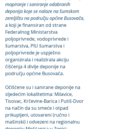
mapiranje i saniranje odabranih 
deponija koje se nalaze na šumskom 
zemljištu na području općine Busovača
, 
a koji je finansiran od strane 
Federalnog Ministarstva 
poljoprivrede, vodoprivrede i 
šumarstva, PIU šumarstva i 
poljoprivrede je uspješno 
organizirala i realizirala akciju 
čišćenja 4 divlje deponije na 
području općine Busovača. 
Očišćene su i sanirane deponije na 
sljedećim lokalitetima: Milavice, 
Tisovac, Krčevine-Barica i Putiš-Dvor 
na način da su smeće i otpad 
prikupljeni, utovareni (ručno i 
mašinski) i odvezeni na regionalnu 
deponiju Mošćanica u Zenici.