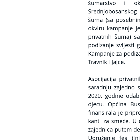
šumarstvo i oko
Srednjobosanskog 
šuma (sa posebnim
okviru kampanje je 
privatnih šuma) sa
podizanje svijesti
Kampanje za podizan
Travnik i Jajce.
Asocijacija privat
saradnju zajedno 
2020. godine odabr
djecu. Općina Buso
finansirala je pripr
kanti za smeće. U 
zajednica putem de
Udruženje fea (ln