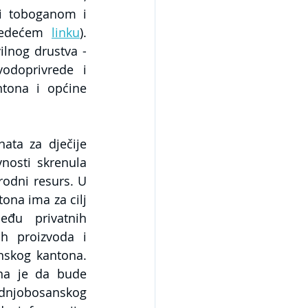
 i toboganom i 
jedećem 
linku
). 
lnog drustva - 
odoprivrede i 
tona i općine 
ta za dječije 
nosti skrenula 
odni resurs. U 
na ima za cilj 
đu privatnih 
h proizvoda i 
skog kantona. 
na je da bude 
dnjobosanskog 