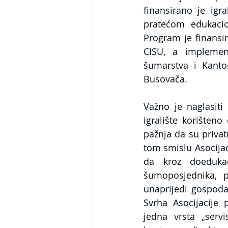
finansirano je igr
pratećom edukaci
Program je finansir
CISU, a implement
šumarstva i Kanto
Busovača. 
Važno je naglasiti
igralište korišteno
pažnja da su privat
tom smislu Asocijac
da kroz doedukac
šumoposjednika, p
unaprijedi gospod
Svrha Asocijacije
jedna vrsta „serv