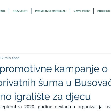
NTI
OBAVIJESTI
PROMOTIVNI MATERIJALI
JAVNI POZIV
PROJEKTI
0
2 min read
 promotivne kampanje o
privatnih šuma u Busovač
no igralište za djecu
eptembra 2020. godine nevladina organizacija fea (