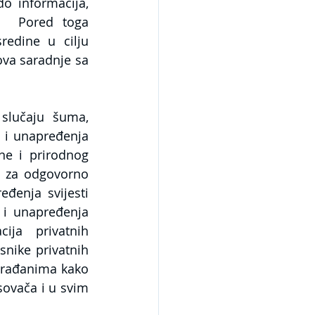
 informacija, 
  Pored toga 
edine u cilju 
ova saradnje sa 
slučaju šuma, 
 i unapređenja 
ne i prirodnog 
 za odgovorno 
đenja svijesti 
i unapređenja 
ja privatnih 
ike privatnih 
rađanima kako 
sovača i u svim 