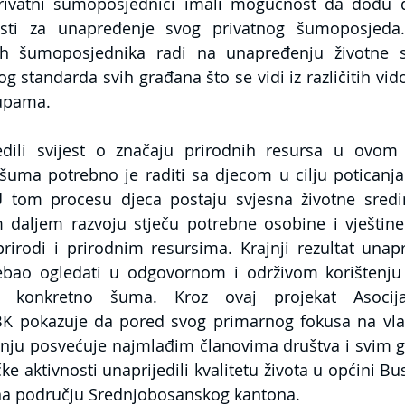
rivatni šumoposjednici imali mogućnost da dođu do
sti za unapređenje svog privatnog šumoposjeda.
nih šumoposjednika radi na unapređenju životne sr
g standarda svih građana što se vidi iz različitih vid
upama. 
dili svijest o značaju prirodnih resursa u ovom 
šuma potrebno je raditi sa djecom u cilju poticanja
 U tom procesu djeca postaju svjesna životne sredi
 daljem razvoju stječu potrebne osobine i vještine
rodi i prirodnim resursima. Krajnji rezultat unapre
ebao ogledati u odgovornom i održivom korištenju 
, konkretno šuma. Kroz ovaj projekat Asocijaci
 pokazuje da pored svog primarnog fokusa na vlasn
nju posvećuje najmlađim članovima društva i svim g
e aktivnosti unaprijedili kvalitetu života u općini Bu
a području Srednjobosanskog kantona. 