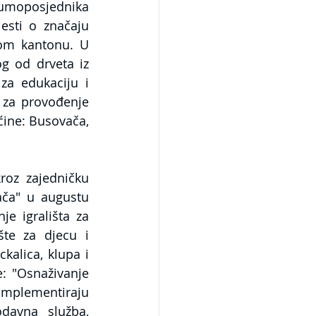
oposjednika 
sti o značaju 
m kantonu. U 
g od drveta iz 
a edukaciju i 
 za provođenje 
ine: Busovača, 
oz zajedničku 
a" u augustu 
e igrališta za 
te za djecu i 
kalica, klupa i 
: "Osnaživanje 
implementiraju 
davna služba, 