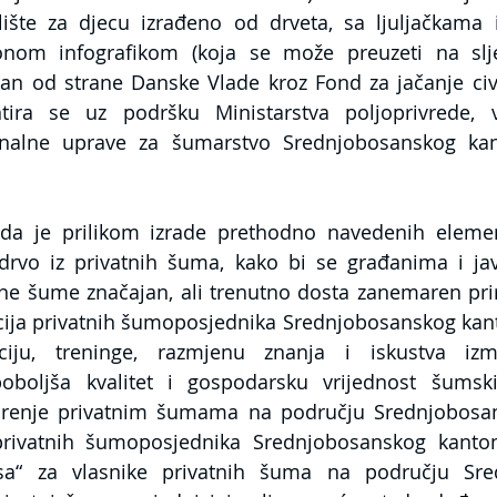
alište za djecu izrađeno od drveta, sa ljuljačkama
onom infografikom (koja se može preuzeti na sl
an od strane Danske Vlade kroz Fond za jačanje civi
ira se uz podršku Ministarstva poljoprivrede, v
nalne uprave za šumarstvo Srednjobosanskog kan
 da je prilikom izrade prethodno navedenih elemena
 drvo iz privatnih šuma, kako bi se građanima i jav
ne šume značajan, ali trenutno dosta zanemaren prir
ija privatnih šumoposjednika Srednjobosanskog kanto
iju, treninge, razmjenu znanja i iskustva izme
oboljša kvalitet i gospodarsku vrijednost šumski
arenje privatnim šumama na području Srednjobosan
 privatnih šumoposjednika Srednjobosanskog kanto
isa“ za vlasnike privatnih šuma na području Sre