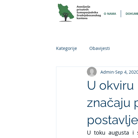
O NAMA
DOKUME
Kategorije
Obavijesti
Admin
Sep 4, 202
U okviru
značaju 
postavlje
U toku augusta i s