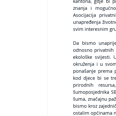
kantona, gdje bi p
znanja i mogućno
Asocijacija privat
unapređenja životno
svim interesnim gr
Da bismo unaprije
odnosno privatnih 
ekološke svijesti.
okruženja i u svom
ponašanje prema pri
kod djece bi se tr
prirodnih resursa
šumoposjednika SBK
šuma, značajnu paž
bismo kroz zajedničk
ostalim općinama n