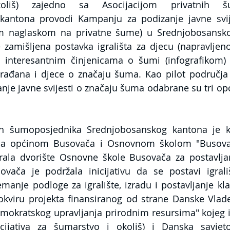
liš) zajedno sa Asocijacijom privatnih šum
kantona provodi Kampanju za podizanje javne svije
 naglaskom na privatne šume) u Srednjobosansko
zamišljena postavka igrališta za djecu (napravljeno
 interesantnim činjenicama o šumi (infografikom) z
 građana i djece o značaju šuma. Kao pilot područja
je javne svijesti o značaju šuma odabrane su tri opć
nih šumoposjednika Srednjobosanskog kantona je kr
sa općinom Busovača i Osnovnom školom "Busovač
ala dvorište Osnovne škole Busovača za postavljanj
vača je podržala inicijativu da se postavi igrališ
emanje podloge za igralište, izradu i postavljanje klac
okviru projekta finansiranog od strane Danske Vlade
mokratskog upravljanja prirodnim resursima" kojeg 
icijativa za šumarstvo i okoliš) i Danska savjeto