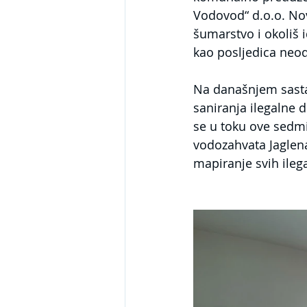
Vodovod“ d.o.o. Novi
šumarstvo i okoliš i
kao posljedica neo
Na današnjem sastan
saniranja ilegalne 
se u toku ove sedmi
vodozahvata Jaglena
mapiranje svih ileg