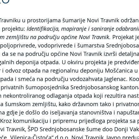
avniku u prostorijama šumarije Novi Travnik održan i
 projektu: 
Identifikacija, mapiranje i saniranje odabrani
 zemljištu na području općine Novi Travnik. 
Projekat j
 poljoprivrede, vodoprivrede i šumarstva Srednjobos
j da se na području općine Novi Travnik izvrši detaljna 
egalnih deponija otpada. U okviru projekta je predviđe
ar i odvoz otpada na regionalnu deponiju Mošćanica u 
tpada i smeća na području vodozahvata Jaglenac. Koo
ja privatnih šumoposjednika Srednjobosanskog kantona
nekontroliranog odlaganja otpada koji rezultira nas
na šumskom zemljištu, kako državnom tako i privatnom
ma gdje je došlo do iseljavanja stanovništva i napušta
Kroz komunikaciju i pripremu prijedloga projekta sa 
ovi Travnik, ŠPD Srednjobosanske šume doo Donji Vaku
 „Vilenica-Čistoća“ d.o.o. Novi Travnik, Javno preduz