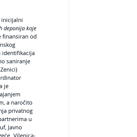
nicijalni 
h deponija koje 
e finansiran od 
anskog 
identifikacija 
no saniranje 
Zenici) 
rdinator 
 je 
tajanjem 
, a naročito 
nja privatnog 
partnerima u 
f, Javno 
eće „Vilenica-