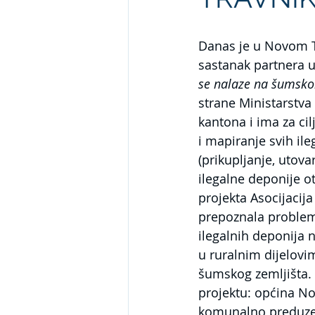
Danas je u Novom Tr
sastanak partnera u
se nalaze na šumskom
strane Ministarstva
kantona i ima za cil
i mapiranje svih il
(prikupljanje, utov
ilegalne deponije o
projekta Asocijaci
prepoznala problem 
ilegalnih deponija 
u ruralnim dijelovi
šumskog zemljišta. 
projektu: općina N
komunalno preduzeće