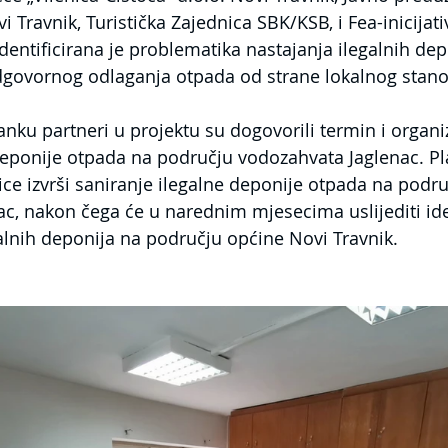
 Travnik, Turistička Zajednica SBK/KSB, i Fea-inicijati
dentificirana je problematika nastajanja ilegalnih dep
dgovornog odlaganja otpada od strane lokalnog stano
ku partneri u projektu su dogovorili termin i organiz
deponije otpada na području vodozahvata Jaglenac. Pl
ce izvrši saniranje ilegalne deponije otpada na podru
c, nakon čega će u narednim mjesecima uslijediti ident
alnih deponija na području općine Novi Travnik.