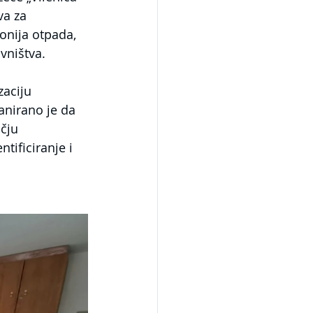
va za 
onija otpada, 
vništva.
aciju 
anirano je da 
čju 
ificiranje i 