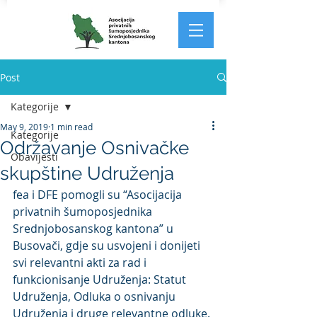
Post
Kategorije
May 9, 2019
1 min read
Kategorije
Održavanje Osnivačke
Obavijesti
skupštine Udruženja
fea i DFE pomogli su “Asocijacija 
privatnih šumoposjednika 
Srednjobosanskog kantona” u 
Busovači, gdje su usvojeni i donijeti 
svi relevantni akti za rad i 
funkcionisanje Udruženja: Statut 
Udruženja, Odluka o osnivanju 
Udruženja i druge relevantne odluke. 