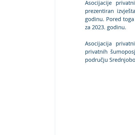
Asocijacije priva
prezentiran izvješt
godinu. Pored toga 
za 2023. godinu.
Asocijacija privat
privatnih šumopos
području Srednjobo