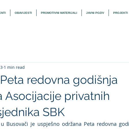
NTI
OBAVIJESTI
PROMOTIVNI MATERIJALI
JAVNI POZIV
PROJEKTI
23
1 min read
Peta redovna godišnja
 Asocijacije privatnih
jednika SBK
 u Busovači je uspješno održana Peta redovna godiš