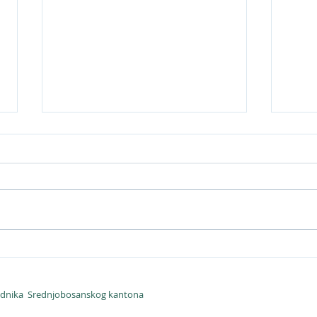
Objavljena digitalna mapa
Uspj
ilegalnih deponija otpada u
mapi
općini Vitez
otpa
sjednika Srednjobosanskog kantona