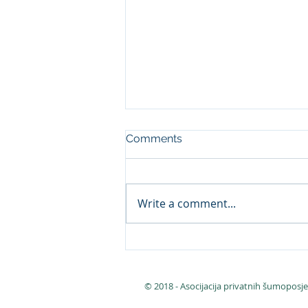
Comments
Write a comment...
Nastavak sanacije ilegalnih
deponija otpada na
području općine Busovača
© 2018 - Asocijacija privatnih šumopo
u 2025. godini