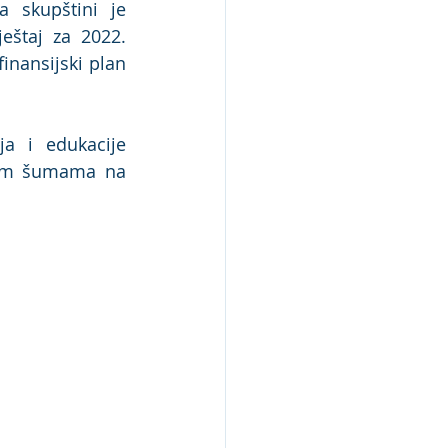
 skupštini je 
eštaj za 2022. 
inansijski plan 
ja i edukacije 
nim šumama na 