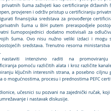
je privatnih šuma zaživjeti kao certificiranje državnih
epen, provjeren i održiv pristup u certificiranju priva
gurati finansijska sredstava za provođenje certificir
ja privatnih šuma u BiH putem preraspodjele postoje
vatni šumoposjednici dodatno motivisali za odlučiv
 svojih šuma. Ovo nisu nužno veliki izdaci i mogu se
postojećih sredstava. Trenutno resorna ministarstva
.
nastaviti intenzivno raditi na promoviranju 
iciranja pomoću različitih alata i kroz različite kanal
iranju ključnih interesnih strana, a posebno ciljnu g
 o mogućnostima, procesu i prednostima PEFC certifi
ionice, učesnici su pozvani na zajednički ručak, koji 
 umrežavanje i nastavak diskusije.