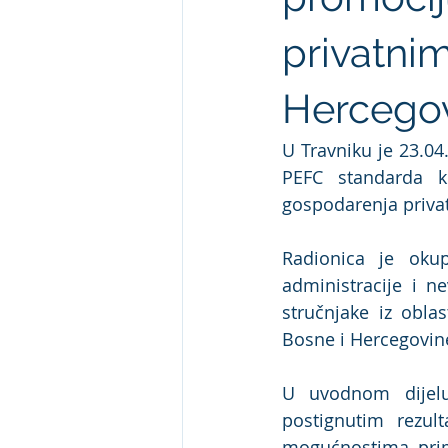
privatni
Hercegov
U Travniku je 23.04
PEFC standarda kr
gospodarenja priva
Radionica je okup
administracije i n
stručnjake iz obla
Bosne i Hercegovine
U uvodnom dijelu 
postignutim rezul
mogućnostima prim