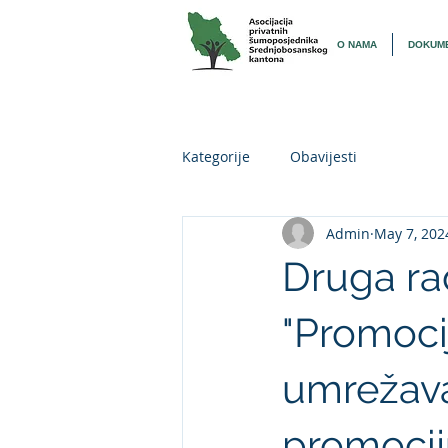
O NAMA
DOKUME
Kategorije
Obavijesti
Admin
May 7, 202
Druga ra
"Promoci
umrežavan
promocij