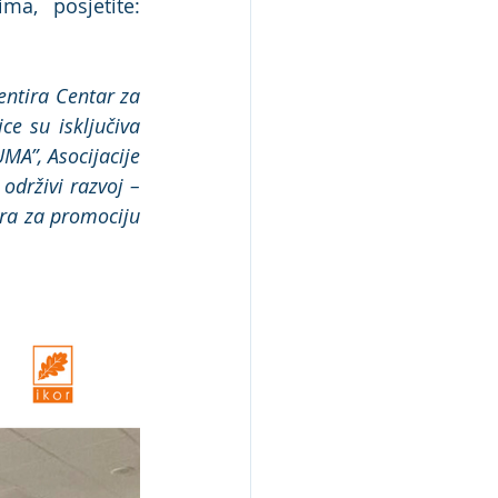
Za dodatne informacije o radionici, projektu i budućim aktivnostima, posjetite: 
ntira Centar za 
e su isključiva 
A”, Asocijacije 
održivi razvoj – 
tra za promociju 