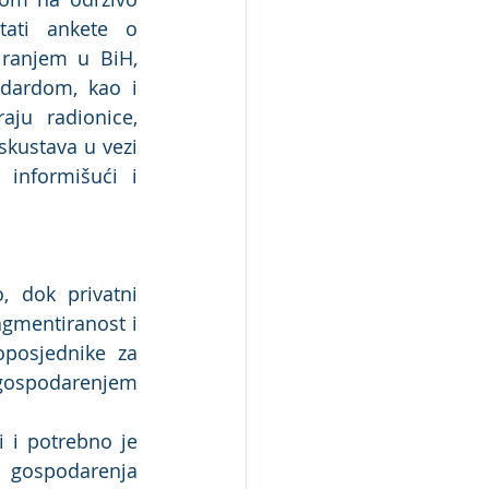
ati ankete o 
ranjem u BiH, 
dardom, kao i 
aju radionice, 
skustava u vezi 
informišući i 
 dok privatni 
mentiranost i 
posjednike za 
gospodarenjem 
i potrebno je 
 gospodarenja 