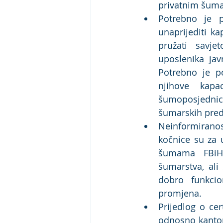
privatnim šumam
Potrebno je p
unaprijediti ka
pružati savje
uposlenika jav
Potrebno je po
njihove kapa
šumoposjednici
šumarskih pred
Neinformiranos
kočnice su za 
šumama FBiH 
šumarstva, ali
dobro funkcio
promjena.
Prijedlog o cer
odnosno kanton