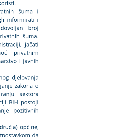
oristi.
vatnih šuma i 
 informirati i 
ovoljan broj 
ivatnih šuma. 
raciji, jačati 
oć privatnim 
rstvo i javnih 
nog djelovanja 
anje zakona o 
anju sektora 
ji BiH postoji 
je pozitivnih 
ručja) općine, 
etpostavkom da 