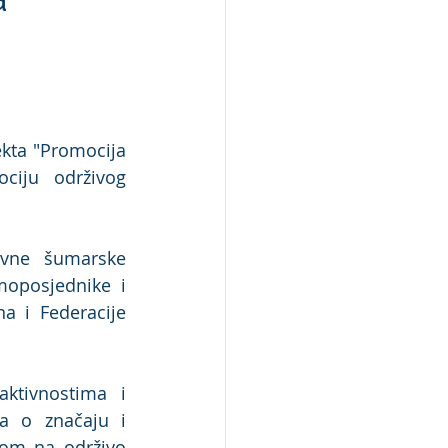
kta "Promocija 
ciju održivog 
avne šumarske 
moposjednike i 
 i Federacije 
ktivnostima i 
a o značaju i 
om na održivo 