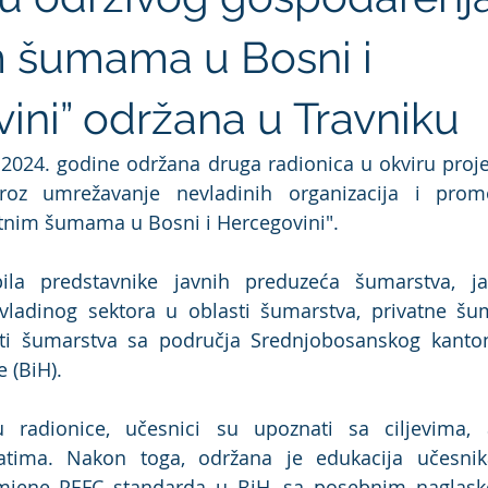
m šumama u Bosni i
ini” održana u Travniku
.2024. godine održana druga radionica u okviru proje
oz umrežavanje nevladinih organizacija i promo
tnim šumama u Bosni i Hercegovini". 
ila predstavnike javnih preduzeća šumarstva, j
evladinog sektora u oblasti šumarstva, privatne šu
sti šumarstva sa područja Srednjobosanskog kantona
 (BiH).
radionice, učesnici su upoznati sa ciljevima, a
tatima. Nakon toga, održana je edukacija učesnik
jene PEFC standarda u BiH, sa posebnim naglask